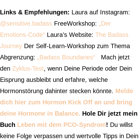
Links & Empfehlungen:
Laura auf Instagram:
@sensitive.badass
FreeWorkshop:
„Der
Emotions-Code“
Laura’s Website:
The Badass
Journey
Der Self-Learn-Workshop zum Thema
Abgrenzung:
„Badass Boundaries“
Mach jetzt
den
Zyklus-Test
, wenn Deine Periode oder Dein
Eisprung ausbleibt und erfahre, welche
Hormonstörung dahinter stecken könnte.
Melde
dich hier zum Hormon Kick Off an und bring
deine Hormone in Balance.
Hole Dir jetzt mein
Buch
Leben mit dem PCO-Syndrom
!
Du willst
keine Folge verpassen und wertvolle Tipps in Dein