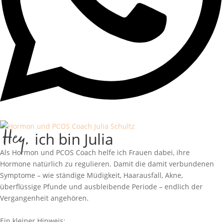
Hey,
ich bin Julia
Als Hormon und PCOS Coach helfe ich Frauen dabei, ihre
Hormone natürlich zu regulieren. Damit die damit verbundenen
Symptome – wie ständige Müdigkeit, Haarausfall, Akne,
überflüssige Pfunde und ausbleibende Periode – endlich der
Vergangenheit angehören.
Erfahre mehr!
Ein kleiner Hinweis: