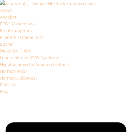
About
Angebot
PCOS Masterclass
Ernährungskurs
Pillenfrei! Online Kurs
Bücher
Diagnose Guide
Leben mit dem PCO Syndrom
Hypothalamische Amenorrhö Buch
Hormon Food
Hormon-Selbsttest
Podcast
Blog