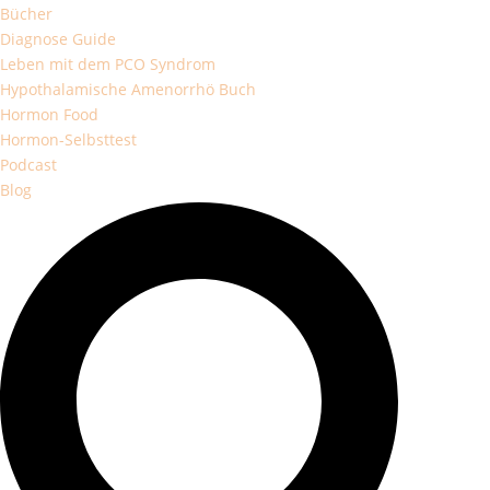
Bücher
Diagnose Guide
Leben mit dem PCO Syndrom
Hypothalamische Amenorrhö Buch
Hormon Food
Hormon-Selbsttest
Podcast
Blog