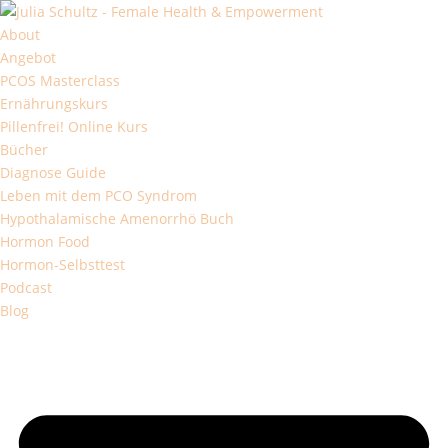
About
Angebot
PCOS Masterclass
Ernährungskurs
Pillenfrei! Online Kurs
Bücher
Diagnose Guide
Leben mit dem PCO Syndrom
Hypothalamische Amenorrhö Buch
Hormon Food
Hormon-Selbsttest
Podcast
Blog