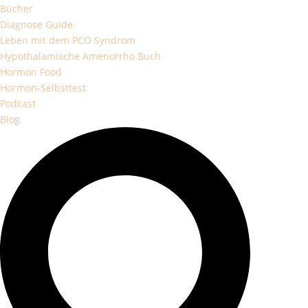
Bücher
Diagnose Guide
Leben mit dem PCO Syndrom
Hypothalamische Amenorrhö Buch
Hormon Food
Hormon-Selbsttest
Podcast
Blog