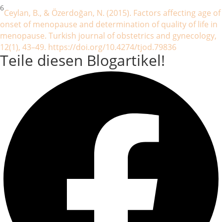
6
Ceylan, B., & Özerdoğan, N. (2015). Factors affecting age of
onset of menopause and determination of quality of life in
menopause. Turkish journal of obstetrics and gynecology,
12(1), 43–49. https://doi.org/10.4274/tjod.79836
Teile diesen Blogartikel!