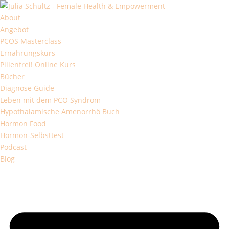
About
Angebot
PCOS Masterclass
Ernährungskurs
Pillenfrei! Online Kurs
Bücher
Diagnose Guide
Leben mit dem PCO Syndrom
Hypothalamische Amenorrhö Buch
Hormon Food
Hormon-Selbsttest
Podcast
Blog