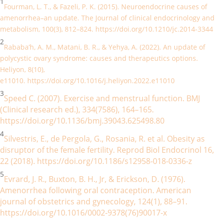
1
Fourman, L. T., & Fazeli, P. K. (2015). Neuroendocrine causes of
amenorrhea–an update. The Journal of clinical endocrinology and
metabolism, 100(3), 812–824. https://doi.org/10.1210/jc.2014-3344
2
Rababa’h, A. M., Matani, B. R., & Yehya, A. (2022). An update of
polycystic ovary syndrome: causes and therapeutics options.
Heliyon, 8(10),
e11010. https://doi.org/10.1016/j.heliyon.2022.e11010
3
Speed C. (2007). Exercise and menstrual function. BMJ
(Clinical research ed.), 334(7586), 164–165.
https://doi.org/10.1136/bmj.39043.625498.80
4
Silvestris, E., de Pergola, G., Rosania, R. et al. Obesity as
disruptor of the female fertility. Reprod Biol Endocrinol 16,
22 (2018). https://doi.org/10.1186/s12958-018-0336-z
5
Evrard, J. R., Buxton, B. H., Jr, & Erickson, D. (1976).
Amenorrhea following oral contraception. American
journal of obstetrics and gynecology, 124(1), 88–91.
https://doi.org/10.1016/0002-9378(76)90017-x