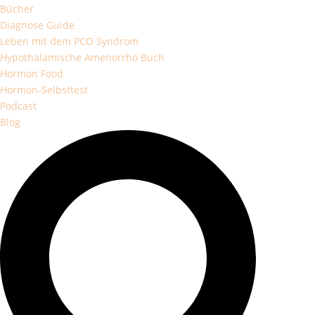
Bücher
Diagnose Guide
Leben mit dem PCO Syndrom
Hypothalamische Amenorrhö Buch
Hormon Food
Hormon-Selbsttest
Podcast
Blog