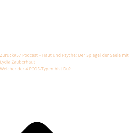
Zurück
#57 Podcast – Haut und Psyche: Der Spiegel der Seele mit
Lydia Zauberhaut
Welcher der 4 PCOS-Typen bist Du?