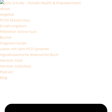
About
Angebot
PCOS Masterclass
Ernährungskurs
Pillenfrei! Online Kurs
Bücher
Diagnose Guide
Leben mit dem PCO Syndrom
Hypothalamische Amenorrhö Buch
Hormon Food
Hormon-Selbsttest
Podcast
Blog