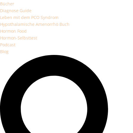
Bücher
Diagnose Guide
Leben mit dem PCO Syndrom
Hypothalamische Amenorrhö Buch
Hormon Food
Hormon-Selbsttest
Podcast
Blog