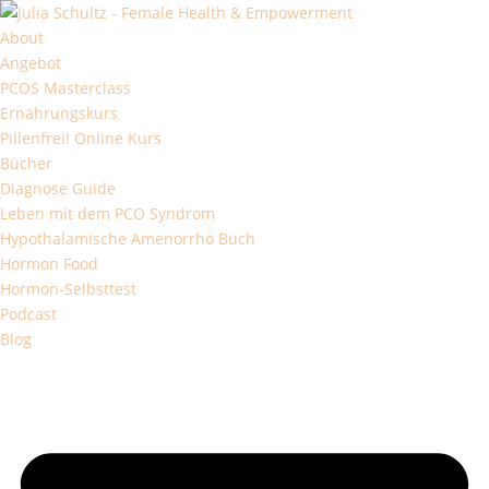
About
Angebot
PCOS Masterclass
Ernährungskurs
Pillenfrei! Online Kurs
Bücher
Diagnose Guide
Leben mit dem PCO Syndrom
Hypothalamische Amenorrhö Buch
Hormon Food
Hormon-Selbsttest
Podcast
Blog