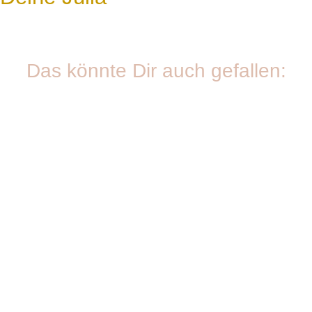
Das könnte Dir auch gefallen:
Sauer oder basisch? Wie du deinen Darm heilst und
zugleich deine Hormone stärkst