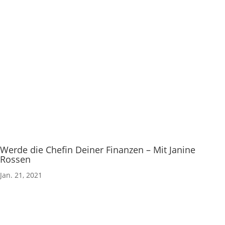
Weshalb du durch den Verzicht auf Weizen und
Kuhmilchprodukte wieder in deine Hormonbalance
zurückfinden kannst
Werde die Chefin Deiner Finanzen – Mit Janine
Rossen
Jan. 21, 2021