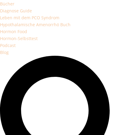
Bücher
Diagnose Guide
Leben mit dem PCO Syndrom
Hypothalamische Amenorrhö Buch
Hormon Food
Hormon-Selbsttest
Podcast
Blog