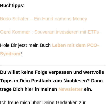
Buchtipps
:
Bodo Schäfer – Ein Hund namens Money
Gerd Kommer : Souverän investieren mit ETFs
Hole Dir jetzt mein Buch
Leben mit dem PCO-
Syndrom
!
Du willst keine Folge verpassen und wertvolle
Tipps in Dein Postfach zum Nachlesen? Dann
trage Dich hier in meinen
Newsletter
ein.
Ich freue mich über Deine Gedanken zur