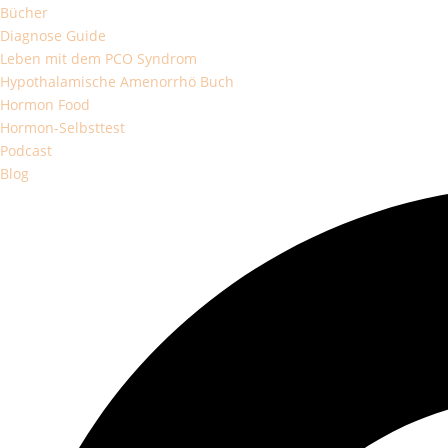
Bücher
Diagnose Guide
Leben mit dem PCO Syndrom
Hypothalamische Amenorrhö Buch
Hormon Food
Hormon-Selbsttest
Podcast
Blog